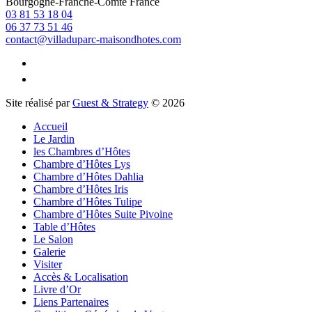
Bourgogne-Franche-Comté
France
03 81 53 18 04
06 37 73 51 46
contact@villaduparc-maisondhotes.com
Site réalisé par
Guest & Strategy
© 2026
Accueil
Le Jardin
les Chambres d’Hôtes
Chambre d’Hôtes Lys
Chambre d’Hôtes Dahlia
Chambre d’Hôtes Iris
Chambre d’Hôtes Tulipe
Chambre d’Hôtes Suite Pivoine
Table d’Hôtes
Le Salon
Galerie
Visiter
Accès & Localisation
Livre d’Or
Liens Partenaires