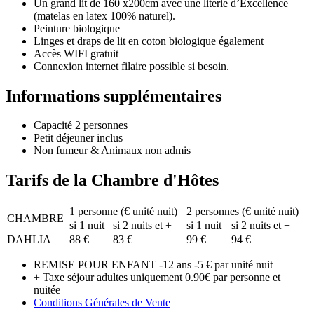
Un grand lit de 160 x200cm avec une literie d’Excellence
(matelas en latex 100% naturel).
Peinture biologique
Linges et draps de lit en coton biologique également
Accès WIFI gratuit
Connexion internet filaire possible si besoin.
Informations supplémentaires
Capacité 2 personnes
Petit déjeuner inclus
Non fumeur & Animaux non admis
Tarifs de la Chambre d'Hôtes
1 personne (€ unité nuit)
2 personnes (€ unité nuit)
CHAMBRE
si 1 nuit
si 2 nuits et +
si 1 nuit
si 2 nuits et +
DAHLIA
88 €
83 €
99 €
94 €
REMISE POUR ENFANT -12 ans -5 € par unité nuit
+ Taxe séjour adultes uniquement 0.90€ par personne et
nuitée
Conditions Générales de Vente