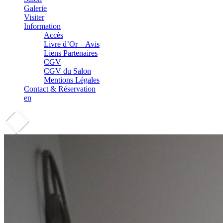
Galerie
Visiter
Information
Accès
Livre d’Or – Avis
Liens Partenaires
CGV
CGV du Salon
Mentions Légales
Contact & Réservation
en