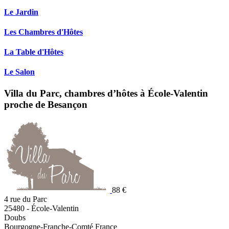
Le Jardin
Les Chambres d'Hôtes
La Table d'Hôtes
Le Salon
Villa du Parc, chambres d’hôtes à École-Valentin
proche de Besançon
88 €
4 rue du Parc
25480
-
École-Valentin
Doubs
Bourgogne-Franche-Comté
France